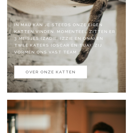
IN MAU KAN JE STEEDS ONZE EIGEN
KATTEN VINDEN. MOMENTEEL ZITTEN ER
3 MEISJES (ZADIE, IZZIE EN ONA) EN
TWEE KATERS (OSCAR EN TUA). ZIJ
VORMEN ONS VAST TEAM.
OVER ONZE KATTEN