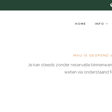
Skip
to
content
HOME
INFO
MAU IS GEOPEND 
Je kan steeds zonder reservatie binnenwand
weten via onderstaand f