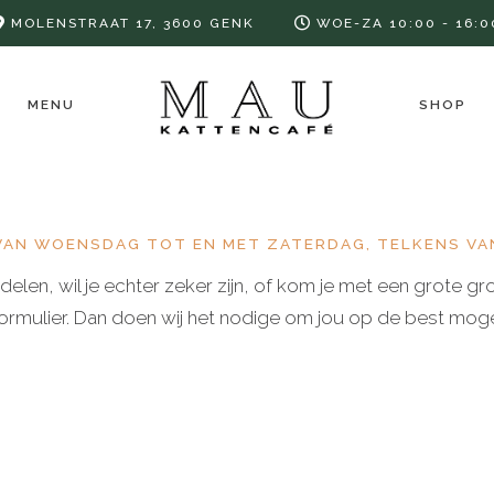
MOLENSTRAAT 17, 3600 GENK
WOE-ZA 10:00 - 16:0
MENU
SHOP
VAN WOENSDAG TOT EN MET ZATERDAG, TELKENS VAN
elen, wil je echter zeker zijn, of kom je met een grote gr
ormulier. Dan doen wij het nodige om jou op de best mogel